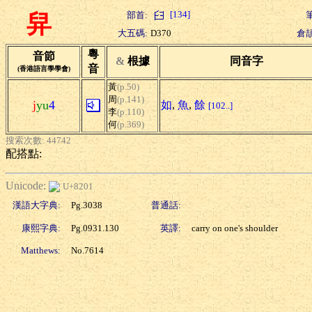
[134]
部首:
舁
大五碼:
D370
倉頡
粵
音節
&
根據
同音字
音
(香港語言學學會)
黃
(p.50)
周
(p.141)
j
yu
4
如
,
魚
,
餘
[102..]
李
(p.110)
何
(p.369)
搜索次數: 44742
配搭點:
Unicode:
U+8201
漢語大字典:
Pg.3038
普通話:
康熙字典:
Pg.0931.130
英譯:
carry on one's shoulder
Matthews:
No.7614