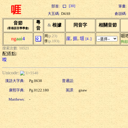
[30]
部首:
筆畫:
啀
大五碼:
D4A9
倉頡碼:
粵
音節
&
根據
同音字
相關音節
音
(香港語言學學會)
啀
周
(p.23)
ng
aai
4
崖
,
捱
,
堐
[4..]
李
(p.193)
狗
搜索次數: 10521
配搭點:
喍
Unicode:
U+5540
漢語大字典:
Pg.0638
普通話:
康熙字典:
Pg.0122.180
英譯:
gnaw
Matthews:
-