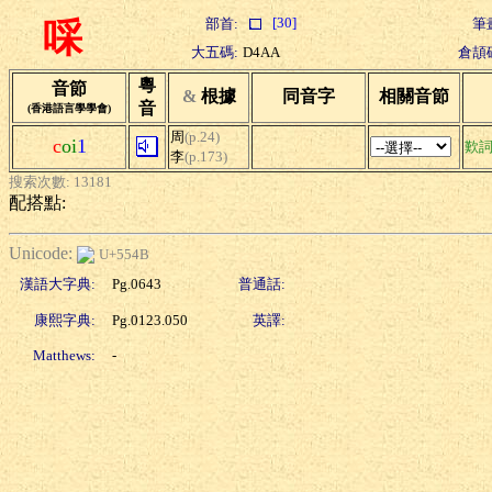
[30]
部首:
筆
啋
大五碼:
D4AA
倉頡
粵
音節
&
根據
同音字
相關音節
音
(香港語言學學會)
周
(p.24)
c
oi
1
歎
李
(p.173)
搜索次數: 13181
配搭點:
Unicode:
U+554B
漢語大字典:
Pg.0643
普通話:
康熙字典:
Pg.0123.050
英譯:
Matthews:
-