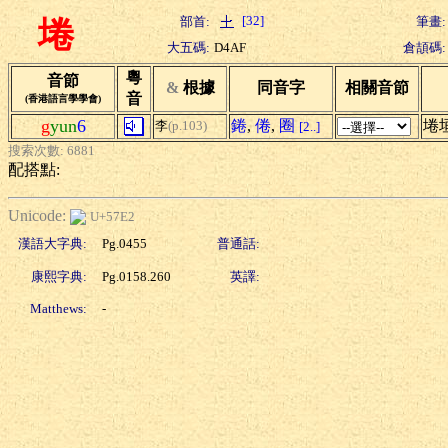
[32]
部首:
筆畫:
埢
大五碼:
D4AF
倉頡碼:
粵
音節
&
根據
同音字
相關音節
音
(香港語言學學會)
g
yun
6
錈
,
倦
,
圈
埢
李
(p.103)
[2..]
搜索次數: 6881
配搭點:
Unicode:
U+57E2
漢語大字典:
Pg.0455
普通話:
康熙字典:
Pg.0158.260
英譯:
Matthews:
-