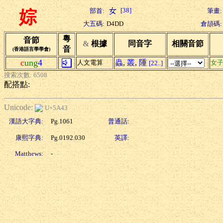
[38]
部首:
筆畫:
婃
大五碼:
D4DD
倉頡碼:
粵
音節
&
根據
同音字
相關音節
音
(香港語言學學會)
c
ung
4
蟲
,
叢
,
隀
人文電算
女
[22..]
搜索次數: 6508
配搭點:
Unicode:
U+5A43
漢語大字典:
Pg.1061
普通話:
康熙字典:
Pg.0192.030
英譯:
Matthews:
-