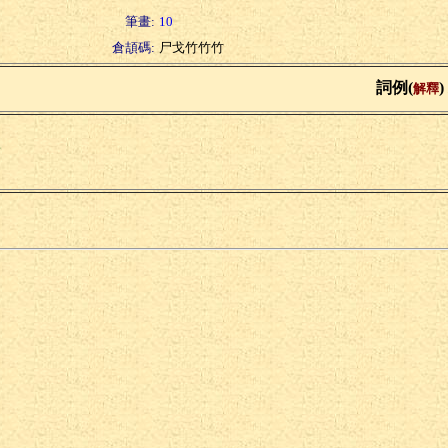
筆畫:
10
倉頡碼:
尸戈竹竹竹
詞例(
)
解釋
首