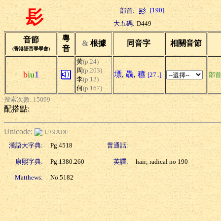
[190]
部首:
髟
大五碼:
D449
粵
音節
&
根據
同音字
相關音節
音
(香港語言學學會)
黃
(p.24)
周
(p.203)
b
iu
1
墂
,
驫
,
穮
[27..]
部
李
(p.12)
何
(p.167)
搜索次數: 15099
配搭點:
Unicode:
U+9ADF
漢語大字典:
Pg.4518
普通話:
康熙字典:
Pg.1380.260
英譯:
hair; radical no 190
Matthews:
No.5182