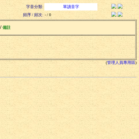
字音分類:
單讀音字
頻序 / 頻次:
- / 0
 /
備註
(
管理人員專用區
)