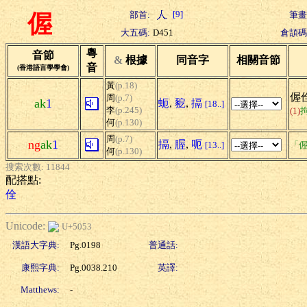
[9]
部首:
筆畫
偓
大五碼:
D451
倉頡碼
粵
音節
&
根據
同音字
相關音節
音
(香港語言學學會)
黃
(p.18)
偓
周
(p.7)
ak
1
蚅
,
豟
,
搹
[18..]
李
(p.245)
(1)
何
(p.130)
周
(p.7)
ng
ak
1
搹
,
腛
,
呃
[13..]
「偓
何
(p.130)
搜索次數: 11844
配搭點:
佺
Unicode:
U+5053
漢語大字典:
Pg.0198
普通話:
康熙字典:
Pg.0038.210
英譯:
Matthews:
-