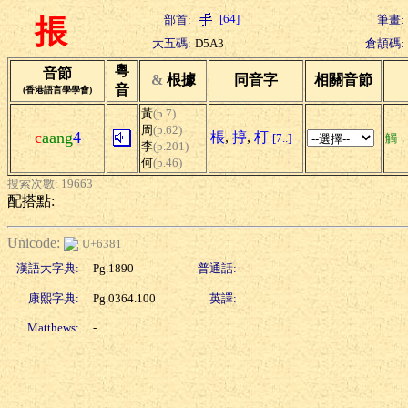
[64]
部首:
筆畫:
掁
大五碼:
D5A3
倉頡碼:
粵
音節
&
根據
同音字
相關音節
音
(香港語言學學會)
黃
(p.7)
周
(p.62)
c
aang
4
棖
,
揨
,
朾
[7..]
觸
李
(p.201)
何
(p.46)
搜索次數: 19663
配搭點:
Unicode:
U+6381
漢語大字典:
Pg.1890
普通話:
康熙字典:
Pg.0364.100
英譯:
Matthews:
-