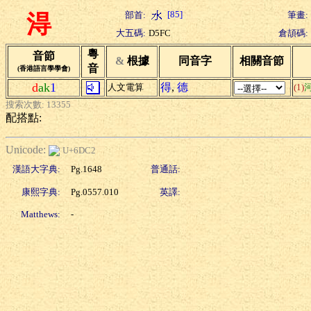
[85]
部首:
筆畫:
淂
大五碼:
D5FC
倉頡碼:
粵
音節
&
根據
同音字
相關音節
音
(香港語言學學會)
d
ak
1
得
,
德
人文電算
(1)
搜索次數: 13355
配搭點:
Unicode:
U+6DC2
漢語大字典:
Pg.1648
普通話:
康熙字典:
Pg.0557.010
英譯:
Matthews:
-