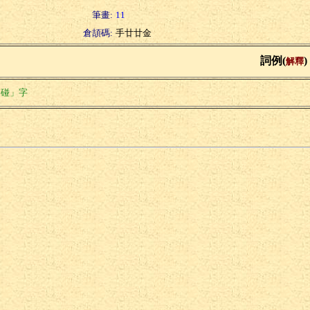
筆畫:
11
倉頡碼:
手廿廿金
詞例(
)
解釋
「碰」字