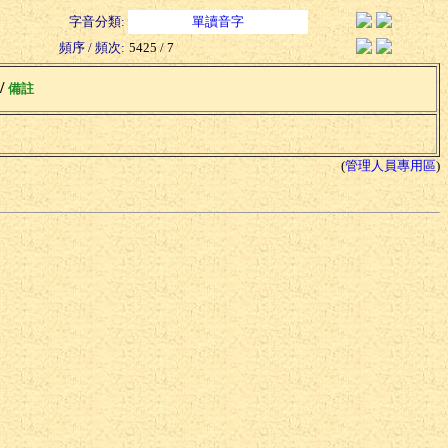
字音分類:
單讀音字
頻序 / 頻次:
5425 / 7
 /
備註
(
管理人員專用區
)