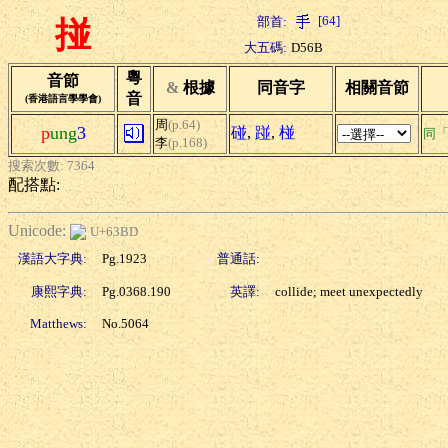
[64]
部首:
掽
大五碼:
D56B
粵
音節
&
根據
同音字
相關音節
音
(香港語言學學會)
周
(p.64)
p
ung
3
碰
,
踫
,
椪
同
李
(p.168)
搜索次數: 7364
配搭點:
Unicode:
U+63BD
漢語大字典:
Pg.1923
普通話:
康熙字典:
Pg.0368.190
英譯:
collide; meet unexpectedly
Matthews:
No.5064