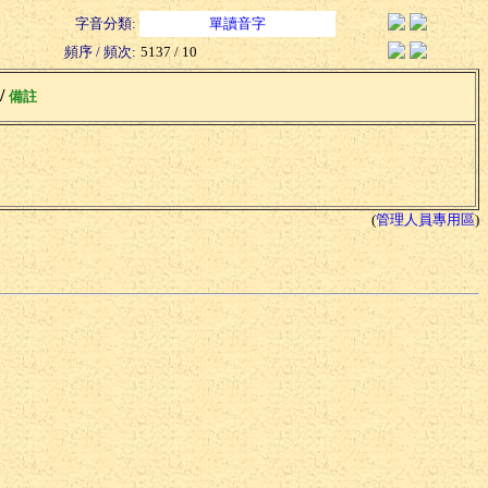
字音分類:
單讀音字
頻序 / 頻次:
5137 / 10
 /
備註
(
管理人員專用區
)