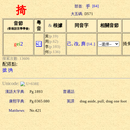
[64]
部首:
掎
大五碼:
D571
粵
音節
&
根據
同音字
相關音節
音
(香港語言學學會)
黃
(p.19)
周
(p.62)
g
ei
2
己
,
妀
,
麂
掎角
[14..]
李
(p.193)
何
(p.136)
搜索次數: 13606
配搭點:
摭
捔
Unicode:
U+638E
漢語大字典:
Pg.1893
普通話:
康熙字典:
Pg.0365.080
英譯:
drag aside, pull; drag one foot
Matthews:
No.421