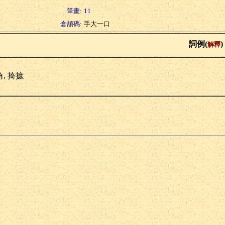
筆畫:
11
倉頡碼:
手大一口
詞例(
)
解釋
, 掎摭