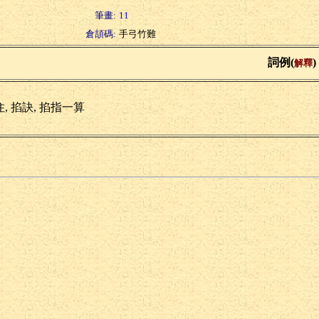
筆畫:
11
倉頡碼:
手弓竹難
詞例(
)
解釋
, 掐訣, 掐指一算