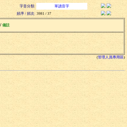
字音分類:
單讀音字
頻序 / 頻次:
3981 / 37
 /
備註
(
管理人員專用區
)