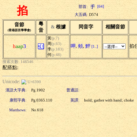
[64]
部首:
掐
大五碼:
D574
粵
音節
&
根據
同音字
相關音節
音
(香港語言學學會)
黃
(p.7)
周
(p.63)
h
aap
3
呷
,
頰
,
魻
掐住
[1..]
李
(p.183)
何
(p.48)
搜索次數: 148546
配搭點:
Unicode:
U+6390
漢語大字典:
Pg.1902
普通話:
康熙字典:
Pg.0365.110
英譯:
hold; gather with hand; choke
Matthews:
No.618