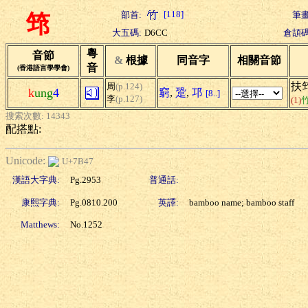
[118]
部首:
筆畫
筇
大五碼:
D6CC
倉頡碼
粵
音節
&
根據
同音字
相關音節
音
(香港語言學學會)
扶
周
(p.124)
k
ung
4
窮
,
跫
,
邛
[8..]
李
(p.127)
(1)
搜索次數: 14343
配搭點:
Unicode:
U+7B47
漢語大字典:
Pg.2953
普通話:
康熙字典:
Pg.0810.200
英譯:
bamboo name; bamboo staff
Matthews:
No.1252