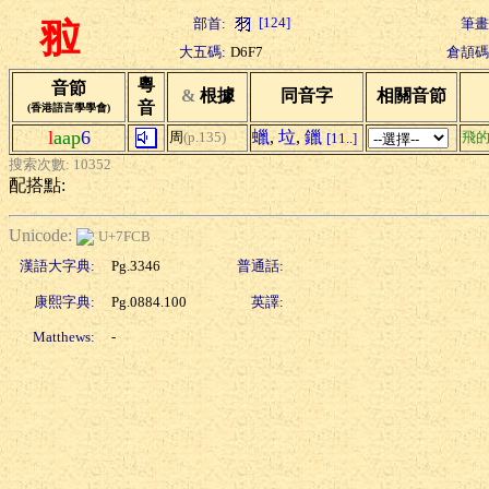
[124]
部首:
筆畫
翋
大五碼:
D6F7
倉頡碼
粵
音節
&
根據
同音字
相關音節
音
(香港語言學學會)
l
aap
6
蠟
,
垃
,
鑞
周
(p.135)
飛
[11..]
搜索次數: 10352
配搭點:
Unicode:
U+7FCB
漢語大字典:
Pg.3346
普通話:
康熙字典:
Pg.0884.100
英譯:
Matthews:
-