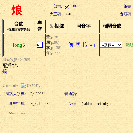
[86]
部首:
筆畫:
烺
大五碼:
D648
倉頡碼:
粵
音節
&
根據
同音字
相關音節
音
(香港語言學學會)
黃
(p.38)
周
(p.96)
l
ong
5
朗
,
塱
,
悢
[4..]
明
李
(p.138)
何
(p.277)
搜索次數: 21309
配搭點:
爣
Unicode:
U+70FA
漢語大字典:
Pg.2206
普通話:
康熙字典:
Pg.0599.280
英譯:
(said of fire) bright
Matthews:
-