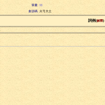
筆畫:
11
倉頡碼:
火弓大土
詞例(
)
解釋
貌