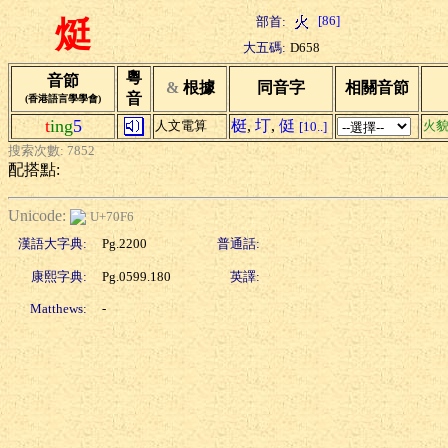
[86]
部首:
烶
大五碼:
D658
粵
音節
&
根據
同音字
相關音節
音
(香港語言學學會)
t
ing
5
梃
,
圢
,
侹
人文電算
火
[10..]
搜索次數: 7852
配搭點:
Unicode:
U+70F6
漢語大字典:
Pg.2200
普通話:
康熙字典:
Pg.0599.180
英譯:
Matthews:
-