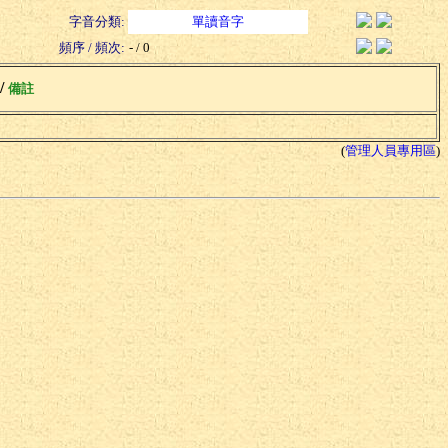
字音分類:
單讀音字
頻序 / 頻次:
- / 0
 /
備註
(
管理人員專用區
)