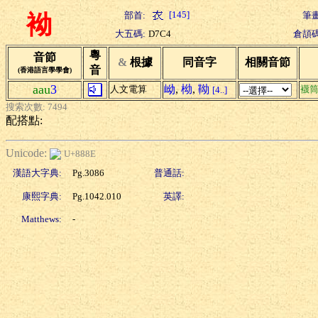
[145]
部首:
筆畫
袎
大五碼:
D7C4
倉頡碼
粵
音節
&
根據
同音字
相關音節
音
(香港語言學學會)
aau
3
岰
,
柪
,
靿
人文電算
襪
[4..]
搜索次數: 7494
配搭點:
Unicode:
U+888E
漢語大字典:
Pg.3086
普通話:
康熙字典:
Pg.1042.010
英譯:
Matthews:
-