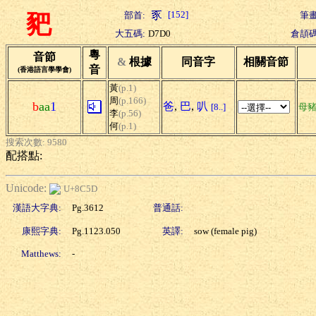
[152]
部首:
筆畫
豝
大五碼:
D7D0
倉頡碼
粵
音節
&
根據
同音字
相關音節
音
(香港語言學學會)
黃
(p.1)
周
(p.166)
b
aa
1
爸
,
巴
,
叭
[8..]
母
李
(p.56)
何
(p.1)
搜索次數: 9580
配搭點:
Unicode:
U+8C5D
漢語大字典:
Pg.3612
普通話:
康熙字典:
Pg.1123.050
英譯:
sow (female pig)
Matthews:
-