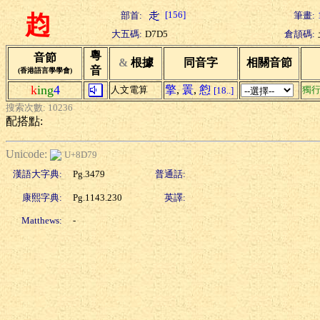
[156]
部首:
筆畫:
赹
大五碼:
D7D5
倉頡碼:
粵
音節
&
根據
同音字
相關音節
音
(香港語言學學會)
k
ing
4
擎
,
瞏
,
憌
人文電算
獨
[18..]
搜索次數: 10236
配搭點:
Unicode:
U+8D79
漢語大字典:
Pg.3479
普通話:
康熙字典:
Pg.1143.230
英譯:
Matthews:
-