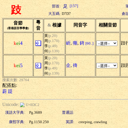
[157]
部首:
跂
大五碼:
D7D7
倉頡
粵
音節
&
根據
同音字
相關音節
音
(香港語言學學會)
黃
(p.20)
周
(p.170)
k
ei
4
岓
,
玂
,
錡
跂行
[60..]
李
(p.49)
何
(p.139)
黃
(p.20)
周
(p.170)
k
ei
5
企
,
徛
跂踵
李
(p.49)
何
(p.139)
搜索次數: 29764
配搭點:
蔚
踶
Unicode:
U+8DC2
漢語大字典:
Pg.3689
普通話:
康熙字典:
Pg.1150.250
英譯:
creeping, crawling