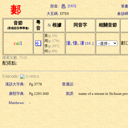
[163]
部首:
筆畫
郪
大五碼:
D7E9
倉頡碼
粵
音節
&
根據
同音字
相關音節
音
(香港語言學學會)
黃
(p.10)
周
(p.179)
c
ai
1
淒
,
悽
,
凄
郪
[10..]
李
(p.207)
何
(p.69)
搜索次數: 7115
配搭點:
Unicode:
U+90EA
漢語大字典:
Pg.3778
普通話:
康熙字典:
Pg.1201.040
英譯:
name of a stream in Sichuan pr
Matthews:
-