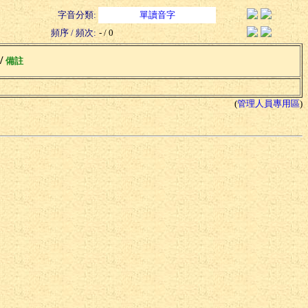
字音分類:
單讀音字
頻序 / 頻次:
- / 0
 /
備註
(
管理人員專用區
)