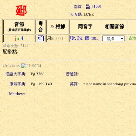
[163]
部首:
郔
大五碼:
D7EE
粵
音節
&
根據
同音字
相關音節
音
(香港語言學學會)
j
in
4
狿
,
誸
,
礥
周
(p.179)
古
[30..]
搜索次數: 7141
配搭點:
Unicode:
U+90D4
漢語大字典:
Pg.3768
普通話:
康熙字典:
Pg.1199.140
英譯:
place name in shandong provin
Matthews:
-