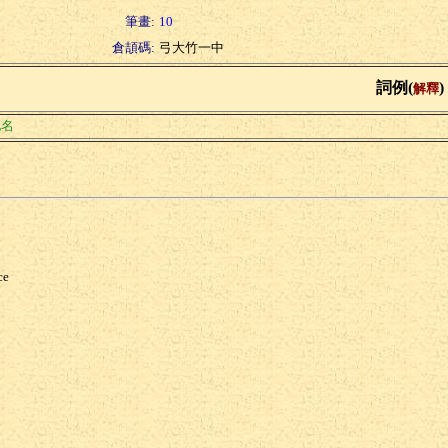
筆畫:
10
倉頡碼:
弓大竹一中
詞例(
)
解釋
地名
ce