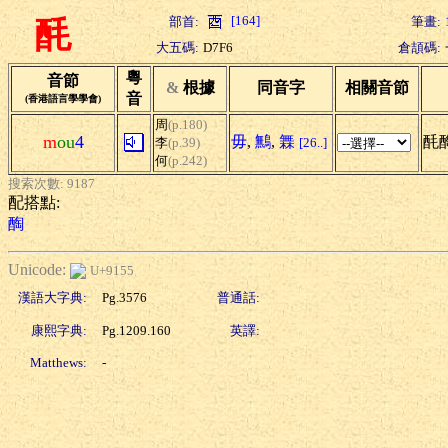
[164]
部首:
筆畫:
酕
大五碼:
D7F6
倉頡碼:
粵
音節
&
根據
同音字
相關音節
音
(香港語言學學會)
周
(p.180)
m
ou
4
毋
,
鷡
,
橆
酕
李
(p.39)
[26..]
何
(p.242)
搜索次數: 9187
配搭點:
醄
Unicode:
U+9155
漢語大字典:
Pg.3576
普通話:
康熙字典:
Pg.1209.160
英譯:
Matthews:
-