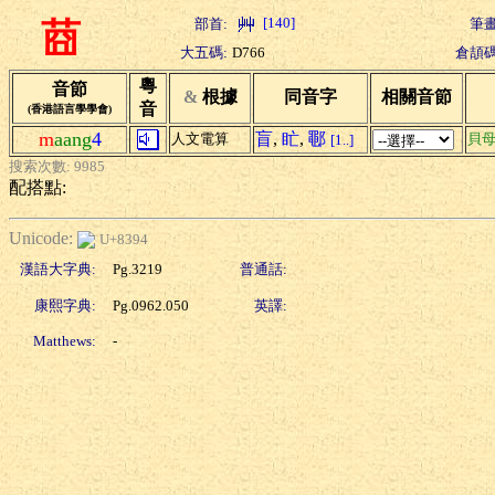
[140]
部首:
筆畫
莔
大五碼:
D766
倉頡碼
粵
音節
&
根據
同音字
相關音節
音
(香港語言學學會)
m
aang
4
盲
,
盳
,
鄳
人文電算
貝
[1..]
搜索次數: 9985
配搭點:
Unicode:
U+8394
漢語大字典:
Pg.3219
普通話:
康熙字典:
Pg.0962.050
英譯:
Matthews:
-