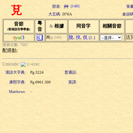
[140]
部首:
筆畫
莌
大五碼:
D76A
倉頡碼
粵
音節
&
根據
同音字
相關音節
音
(香港語言學學會)
t
yut
3
脫
,
挩
,
侻
活
周
(p.146)
[2..]
搜索次數: 7087
配搭點:
Unicode:
U+838C
漢語大字典:
Pg.3224
普通話:
康熙字典:
Pg.0961.300
英譯:
Matthews:
-