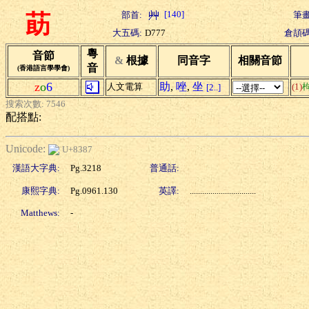
[140]
部首:
筆畫
莇
大五碼:
D777
倉頡碼
粵
音節
&
根據
同音字
相關音節
音
(香港語言學學會)
z
o
6
助
,
唑
,
坐
人文電算
(1)
[2..]
搜索次數: 7546
配搭點:
Unicode:
U+8387
漢語大字典:
Pg.3218
普通話:
康熙字典:
Pg.0961.130
英譯:
................................
Matthews:
-