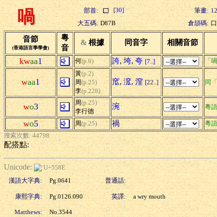
[30]
部首:
筆畫:
1
喎
大五碼:
D87B
倉頡碼:
口
粵
音節
&
根據
同音字
相關音節
音
(香港語言學學會)
kw
aa
1
誇
,
垮
,
夸
何
(p.6)
「喎
[7..]
黃
(p.2)
w
aa
1
窊
,
溛
,
漥
周
(p.25)
[22..]
同
李
(p.228)
周
(p.25)
w
o
3
涴
粵
李行德
w
o
5
禍
周
(p.25)
粵
搜索次數: 44798
配搭點:
Unicode:
U+558E
漢語大字典:
Pg.0641
普通話:
康熙字典:
Pg.0126.090
英譯:
a wry mouth
Matthews:
No.3544