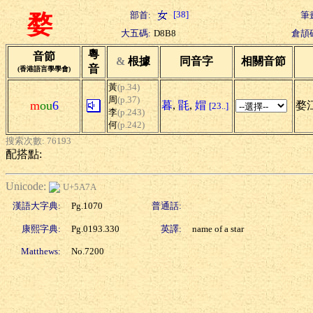
[38]
部首:
筆
婺
大五碼:
D8B8
倉頡
粵
音節
&
根據
同音字
相關音節
音
(香港語言學學會)
黃
(p.34)
周
(p.37)
m
ou
6
暮
,
毷
,
媢
婺
[23..]
李
(p.243)
何
(p.242)
搜索次數: 76193
配搭點:
Unicode:
U+5A7A
漢語大字典:
Pg.1070
普通話:
康熙字典:
Pg.0193.330
英譯:
name of a star
Matthews:
No.7200