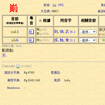
[46]
部首:
筆
崱
大五碼:
D8E7
倉頡
粵
音節
&
根據
同音字
相關音節
音
(香港語言學學會)
崱
周
(p.45)
z
ak
1
則
,
側
,
仄
[6..]
李
(p.234)
(1)
s
ik
6
捑
,
蝕
,
食
何
(p.232)
「崱
[1..]
搜索次數: 9441
配搭點:
屴
Unicode:
U+5D31
漢語大字典:
Pg.0785
普通話:
康熙字典:
Pg.0243.160
英譯:
lofty
Matthews:
-