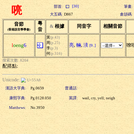
[30]
部首:
筆畫:
喨
大五碼:
D867
倉頡碼:
粵
音節
&
根據
同音字
相關音節
音
(香港語言學學會)
黃
(p.43)
周
(p.25)
l
oeng
6
亮
,
輛
,
湸
嘹
[9..]
李
(p.3)
何
(p.316)
搜索次數: 8204
配搭點:
Unicode:
U+55A8
漢語大字典:
Pg.0659
普通話:
康熙字典:
Pg.0128.050
英譯:
wail, cry, yell; neigh
Matthews:
No.3950