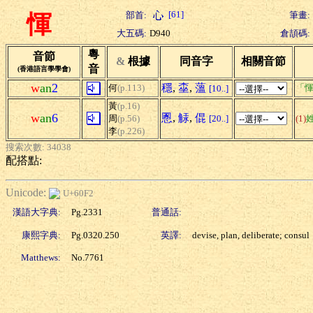
[61]
部首:
筆畫:
惲
大五碼:
D940
倉頡碼:
粵
音節
&
根據
同音字
相關音節
音
(香港語言學學會)
w
an
2
穩
,
桽
,
薀
何
(p.113)
「惲
[10..]
黃
(p.16)
w
an
6
慁
,
觨
,
倱
周
(p.56)
[20..]
(1)
李
(p.226)
搜索次數: 34038
配搭點:
Unicode:
U+60F2
漢語大字典:
Pg.2331
普通話:
康熙字典:
Pg.0320.250
英譯:
devise, plan, deliberate; consul
Matthews:
No.7761