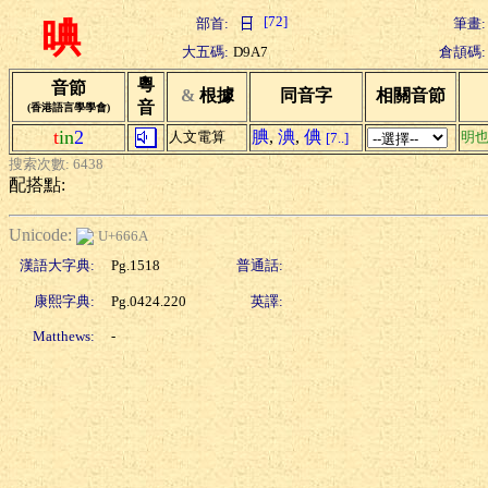
[72]
部首:
筆畫:
晪
大五碼:
D9A7
倉頡碼:
粵
音節
&
根據
同音字
相關音節
音
(香港語言學學會)
t
in
2
腆
,
淟
,
倎
人文電算
明
[7..]
搜索次數: 6438
配搭點:
Unicode:
U+666A
漢語大字典:
Pg.1518
普通話:
康熙字典:
Pg.0424.220
英譯:
Matthews:
-