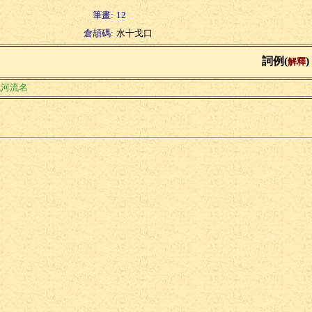
筆畫:
12
倉頡碼:
水十戈口
詞例(
)
解釋
代河流名