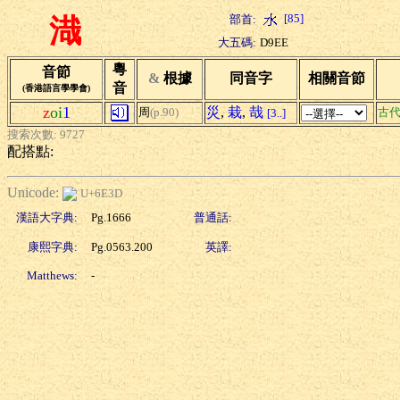
[85]
部首:
渽
大五碼:
D9EE
粵
音節
&
根據
同音字
相關音節
音
(香港語言學學會)
z
oi
1
災
,
栽
,
哉
周
(p.90)
古
[3..]
搜索次數: 9727
配搭點:
Unicode:
U+6E3D
漢語大字典:
Pg.1666
普通話:
康熙字典:
Pg.0563.200
英譯:
Matthews:
-