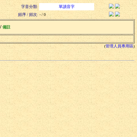
字音分類:
單讀音字
頻序 / 頻次:
- / 0
 /
備註
(
管理人員專用區
)