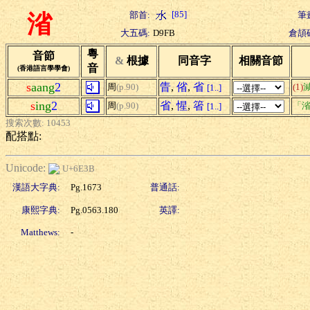
[85]
部首:
筆
渻
大五碼:
D9FB
倉頡
粵
音節
&
根據
同音字
相關音節
音
(香港語言學學會)
s
aang
2
眚
,
偗
,
省
周
(p.90)
(1)
[1..]
s
ing
2
省
,
惺
,
箵
周
(p.90)
「渻
[1..]
搜索次數: 10453
配搭點:
Unicode:
U+6E3B
漢語大字典:
Pg.1673
普通話:
康熙字典:
Pg.0563.180
英譯:
Matthews:
-