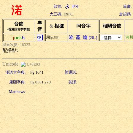
[85]
部首:
筆畫:
渃
大五碼:
D9FC
倉頡碼:
粵
音節
&
根據
同音字
相關音節
音
(香港語言學學會)
j
oek
6
箬
,
蘥
,
爚
周
(p.89)
河
[28..]
搜索次數: 18325
配搭點:
Unicode:
U+6E03
漢語大字典:
Pg.1641
普通話:
康熙字典:
Pg.0561.270
英譯:
Matthews:
-