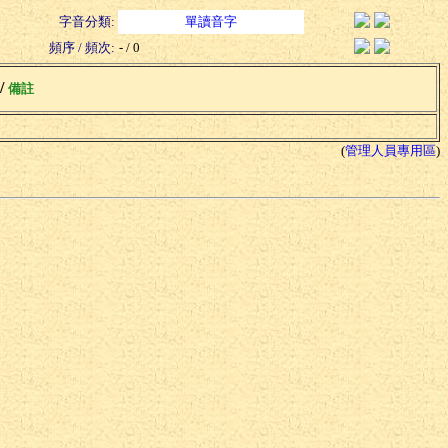
字音分類:
單讀音字
頻序 / 頻次:
- / 0
 /
備註
(
管理人員專用區
)