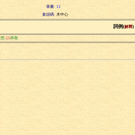
筆畫:
12
倉頡碼:
木中心
詞例(
)
解釋
憂愁
(2)
恭敬