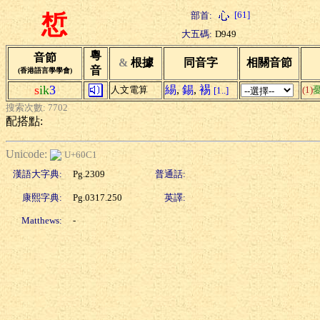
[61]
部首:
惁
大五碼:
D949
粵
音節
&
根據
同音字
相關音節
音
(香港語言學學會)
s
ik
3
緆
,
錫
,
裼
人文電算
(1)
[1..]
搜索次數: 7702
配搭點:
Unicode:
U+60C1
漢語大字典:
Pg.2309
普通話:
康熙字典:
Pg.0317.250
英譯:
Matthews:
-