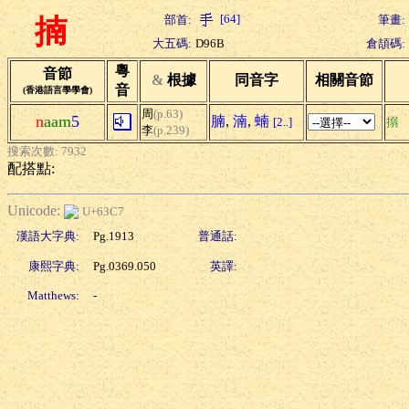
[64]
部首:
筆畫:
揇
大五碼:
D96B
倉頡碼:
粵
音節
&
根據
同音字
相關音節
音
(香港語言學學會)
周
(p.63)
n
aam
5
腩
,
湳
,
蝻
[2..]
搦
李
(p.239)
搜索次數: 7932
配搭點:
Unicode:
U+63C7
漢語大字典:
Pg.1913
普通話:
康熙字典:
Pg.0369.050
英譯:
Matthews:
-