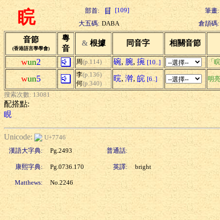
[109]
部首:
筆畫:
睆
大五碼:
DABA
倉頡碼:
粵
音節
&
根據
同音字
相關音節
音
(香港語言學學會)
w
un
2
碗
,
腕
,
捥
周
(p.114)
「睆
[10..]
李
(p.136)
w
un
5
晥
,
澣
,
皖
[6..]
明
何
(p.340)
搜索次數: 13081
配搭點:
睍
Unicode:
U+7746
漢語大字典:
Pg.2493
普通話:
康熙字典:
Pg.0736.170
英譯:
bright
Matthews:
No.2246