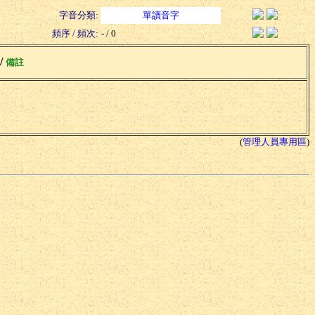
字音分類:
單讀音字
頻序 / 頻次:
- / 0
 /
備註
(
管理人員專用區
)