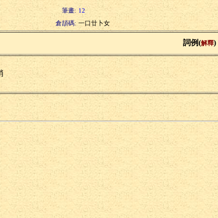
筆畫:
12
倉頡碼:
一口廿卜女
詞例(
)
解釋
硝