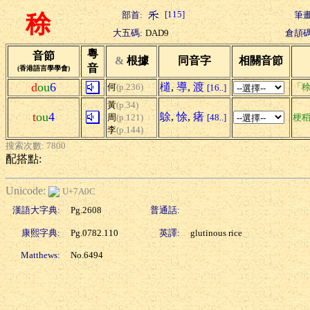
[115]
部首:
筆畫
稌
大五碼:
DAD9
倉頡碼
粵
音節
&
根據
同音字
相關音節
音
(香港語言學學會)
d
ou
6
檤
,
導
,
渡
何
(p.236)
「稌
[16..]
黃
(p.34)
t
ou
4
鵌
,
悇
,
瘏
周
(p.121)
[48..]
梗
李
(p.144)
搜索次數: 7800
配搭點:
Unicode:
U+7A0C
漢語大字典:
Pg.2608
普通話:
康熙字典:
Pg.0782.110
英譯:
glutinous rice
Matthews:
No.6494