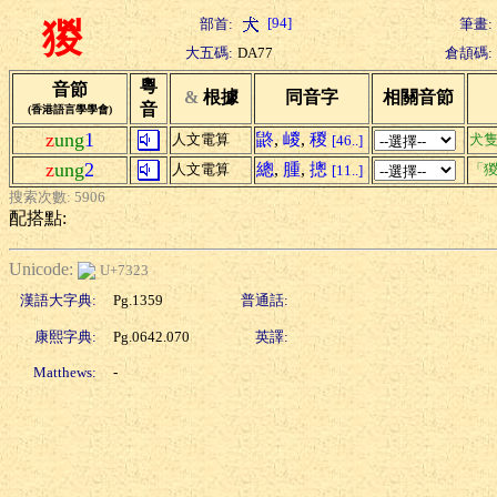
[94]
部首:
筆畫:
猣
大五碼:
DA77
倉頡碼:
粵
音節
&
根據
同音字
相關音節
音
(香港語言學學會)
z
ung
1
鼨
,
嵕
,
稯
人文電算
犬
[46..]
z
ung
2
總
,
腫
,
摠
人文電算
「猣
[11..]
搜索次數: 5906
配搭點:
Unicode:
U+7323
漢語大字典:
Pg.1359
普通話:
康熙字典:
Pg.0642.070
英譯:
Matthews:
-