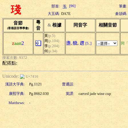
[96]
部首:
筆畫:
琖
大五碼:
DA7E
倉頡碼:
粵
音節
&
根據
同音字
相關音節
音
(香港語言學學會)
黃
(p.5)
周
(p.104)
z
aan
2
盞
,
醆
,
趲
[5..]
同
李
(p.204)
何
(p.34)
搜索次數: 9372
配搭點:
Unicode:
U+7416
漢語大字典:
Pg.1121
普通話:
康熙字典:
Pg.0662.030
英譯:
carved jade wine cup
Matthews:
-