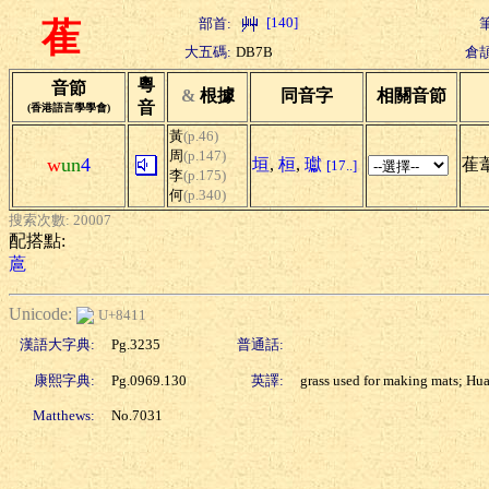
[140]
部首:
萑
大五碼:
DB7B
倉頡
粵
音節
&
根據
同音字
相關音節
音
(香港語言學學會)
黃
(p.46)
周
(p.147)
w
un
4
垣
,
桓
,
瓛
萑
[17..]
李
(p.175)
何
(p.340)
搜索次數: 20007
配搭點:
蔰
Unicode:
U+8411
漢語大字典:
Pg.3235
普通話:
康熙字典:
Pg.0969.130
英譯:
grass used for making mats; Hua
Matthews:
No.7031