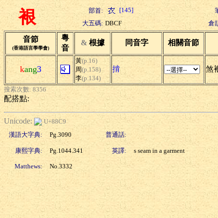
[145]
部首:
裉
大五碼:
DBCF
倉
粵
音節
&
根據
同音字
相關音節
音
(香港語言學學會)
黃
(p.16)
k
ang
3
掯
煞裉
周
(p.158)
李
(p.134)
搜索次數: 8356
配搭點:
Unicode:
U+88C9
漢語大字典:
Pg.3090
普通話:
康熙字典:
Pg.1044.341
英譯:
s seam in a garment
Matthews:
No.3332