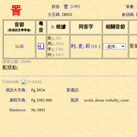
[149]
部首:
筆畫:
詈
大五碼:
DBE0
倉頡碼:
粵
音節
&
根據
同音字
相關音節
音
(香港語言學學會)
黃
(p.20)
周
(p.163)
l
ei
6
利
,
吏
,
莉
詈
[10..]
李
(p.138)
何
(p.141)
搜索次數: 50086
配搭點:
Unicode:
U+8A48
漢語大字典:
Pg.3954
普通話:
康熙字典:
Pg.1082.060
英譯:
scold, abuse verbally, curse
Matthews:
No.3891