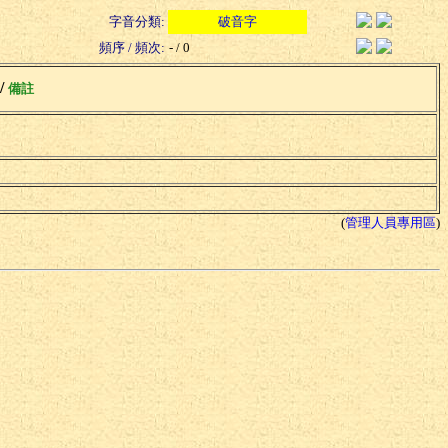
字音分類:
破音字
頻序 / 頻次:
- / 0
 /
備註
(
管理人員專用區
)