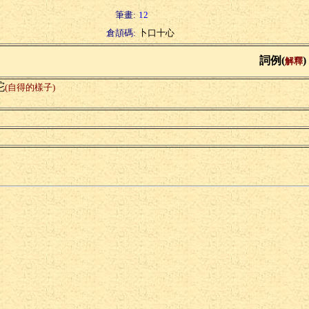
筆畫:
12
倉頡碼:
卜口十心
詞例(
)
解釋
詑
(自得的樣子)
意