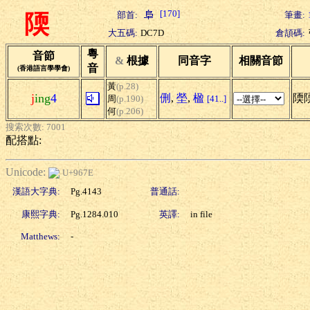
[170]
部首:
筆畫:
陾
大五碼:
DC7D
倉頡碼:
粵
音節
&
根據
同音字
相關音節
音
(香港語言學學會)
黃
(p.28)
j
ing
4
侀
,
塋
,
楹
陾
周
(p.190)
[41..]
何
(p.206)
搜索次數: 7001
配搭點:
Unicode:
U+967E
漢語大字典:
Pg.4143
普通話:
康熙字典:
Pg.1284.010
英譯:
in file
Matthews:
-