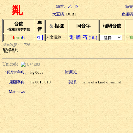
[5]
部首:
筆畫
亃
大五碼:
DCB1
倉頡碼
粵
音節
&
根據
同音字
相關音節
音
(香港語言學學會)
l
eon
6
焛
,
躪
,
吝
人文電算
一
[16..]
搜索次數: 11726
配搭點:
Unicode:
U+4E83
漢語大字典:
Pg.0058
普通話:
康熙字典:
Pg.0013.010
英譯:
name of a kind of animal
Matthews:
-