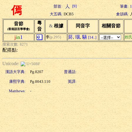
[9]
部首:
筆畫:
1
傿
大五碼:
DCB5
倉頡碼:
粵
音節
&
根據
同音字
相關音節
音
(香港語言學學會)
j
in
1
菸
,
珚
,
驠
李
(p.295)
姓
[14..]
搜索次數: 8271
配搭點:
Unicode:
U+50BF
漢語大字典:
Pg.0207
普通話:
康熙字典:
Pg.0043.110
英譯:
Matthews:
-