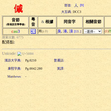
[9]
部首:
傶
大五碼:
DCC3
粵
音節
&
根據
同音字
相關音節
音
(香港語言學學會)
c
au
3
臭
,
湊
,
溴
周
(p.8)
(1)
[13..]
搜索次數: 6775
配搭點:
Unicode:
U+50B6
漢語大字典:
Pg.0210
普通話:
康熙字典:
Pg.0042.280
英譯:
Matthews:
-