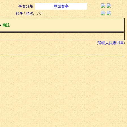
字音分類:
單讀音字
頻序 / 頻次:
- / 0
 /
備註
(
管理人員專用區
)