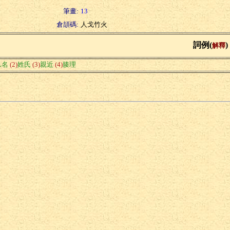
筆畫:
13
倉頡碼:
人戈竹火
詞例(
)
解釋
邑名
(2)
姓氏
(3)
親近
(4)
腠理